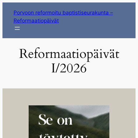
Siirry
Porvoon reformoitu baptistiseurakunta –
sisältöön
Reformaatiopäivät
Reformaatiopäivät
I/2026