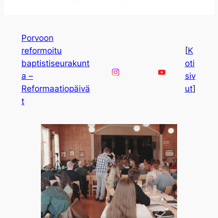
Porvoon
reformoitu
[
K
baptistiseurakunt
oti
a –
siv
Reformaatiopäivä
ut
]
t